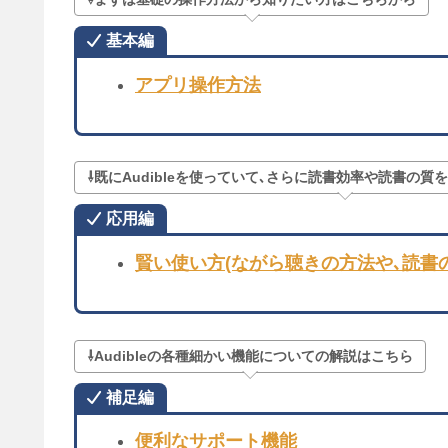
基本編
アプリ操作方法
⇩既にAudibleを使っていて､さらに読書効率や読書の
応用編
賢い使い方(ながら聴きの方法や､読書
⇩Audibleの各種細かい機能についての解説はこちら
補足編
便利なサポート機能